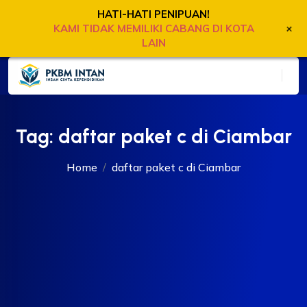
HATI-HATI PENIPUAN!
+
KAMI TIDAK MEMILIKI CABANG DI KOTA
LAIN
Tag:
daftar paket c di Ciambar
Home
daftar paket c di Ciambar