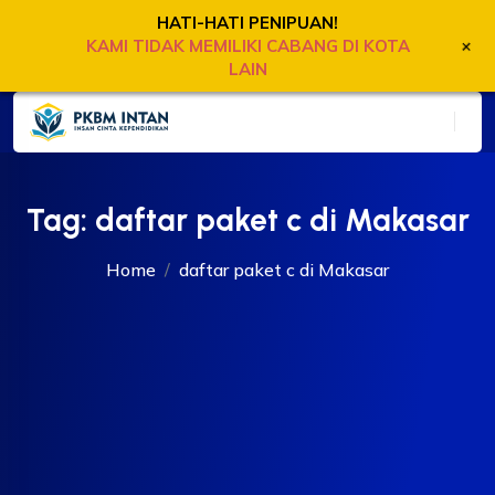
HATI-HATI PENIPUAN!
+
KAMI TIDAK MEMILIKI CABANG DI KOTA
LAIN
Tag:
daftar paket c di Makasar
Home
daftar paket c di Makasar