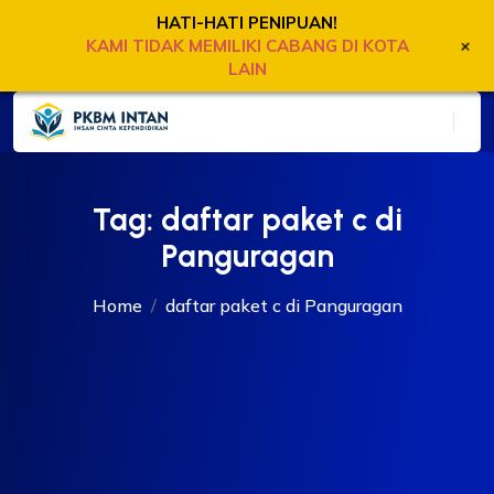
HATI-HATI PENIPUAN!
+
KAMI TIDAK MEMILIKI CABANG DI KOTA
LAIN
Tag:
daftar paket c di
Panguragan
Home
daftar paket c di Panguragan