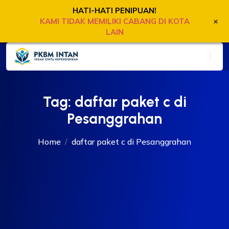
HATI-HATI PENIPUAN!
+
KAMI TIDAK MEMILIKI CABANG DI KOTA
LAIN
Tag:
daftar paket c di
Pesanggrahan
Home
daftar paket c di Pesanggrahan