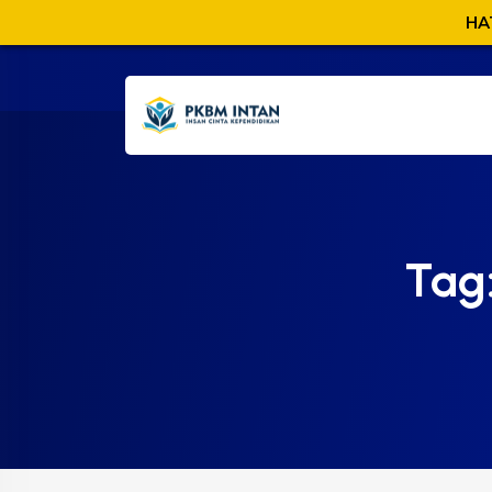
HA
Tag