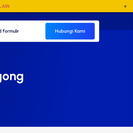
+
LAIN
Hubungi Kami
 Formulir
egong