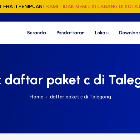
TI-HATI PENIPUAN!
KAMI TIDAK MEMILIKI CABANG DI KOTA 
Beranda
Pendaftaran
Lokasi
Download
:
daftar paket c di Tal
Home
daftar paket c di Talegong