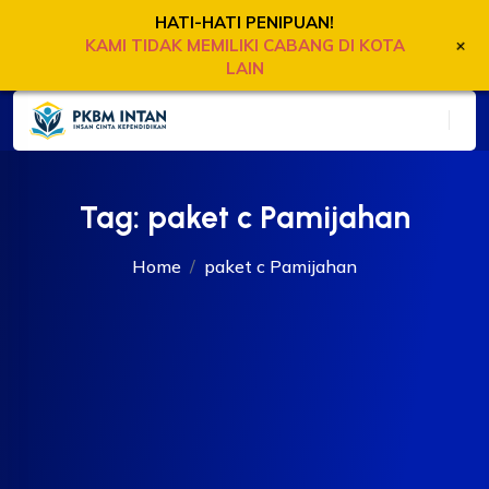
HATI-HATI PENIPUAN!
+
KAMI TIDAK MEMILIKI CABANG DI KOTA
LAIN
Tag:
paket c Pamijahan
Home
paket c Pamijahan