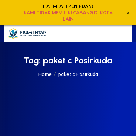
HATI-HATI PENIPUAN!
+
KAMI TIDAK MEMILIKI CABANG DI KOTA
LAIN
Tag:
paket c Pasirkuda
Home
paket c Pasirkuda