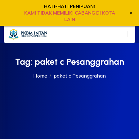
HATI-HATI PENIPUAN!
+
KAMI TIDAK MEMILIKI CABANG DI KOTA
LAIN
Tag:
paket c Pesanggrahan
Home
paket c Pesanggrahan