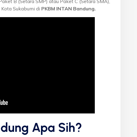
 Paket B (Setara SMP) atau Paket C (Setara SMA),
 Kota Sukabumi di
PKBM INTAN Bandung.
dung Apa Sih?