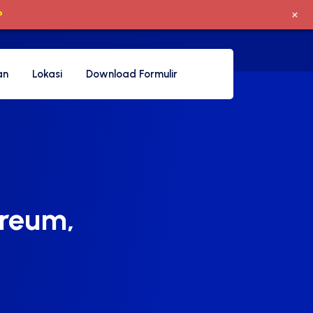
+
P
an
Lokasi
Download Formulir
ureum,