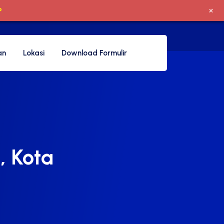
+
P
an
Lokasi
Download Formulir
, Kota