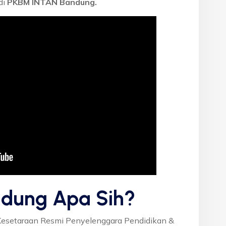
di
PKBM INTAN Bandung.
dung Apa Sih?
Kesetaraan Resmi Penyelenggara Pendidikan &