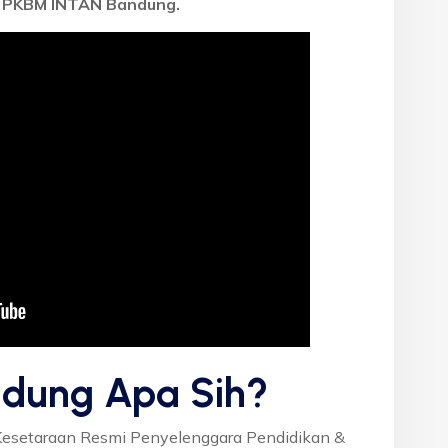
i
PKBM INTAN Bandung.
dung Apa Sih?
Kesetaraan Resmi Penyelenggara Pendidikan &