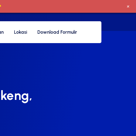
+
P
an
Lokasi
Download Formulir
gkeng,