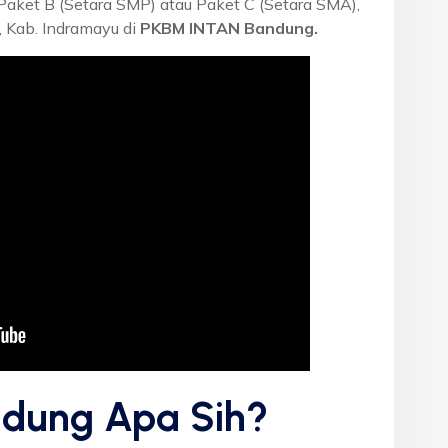
 Paket B (Setara SMP) atau Paket C (Setara SMA),
 Kab. Indramayu di
PKBM INTAN Bandung.
dung Apa Sih?