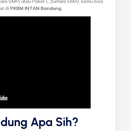
etara SMP) atau Paket C (Setara SMA), kamu bisa
ar di
PKBM INTAN Bandung.
dung Apa Sih?