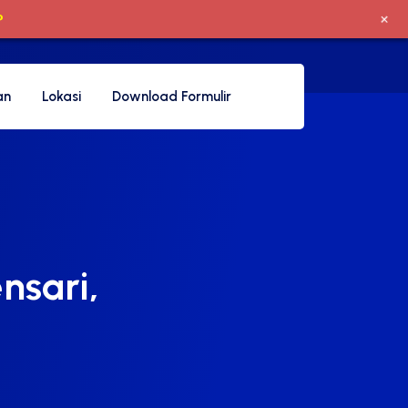
+
P
an
Lokasi
Download Formulir
nsari,