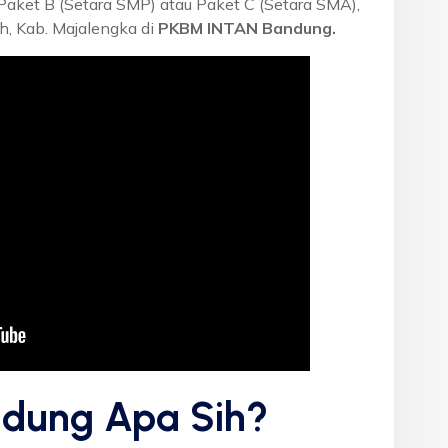
 Paket B (Setara SMP) atau Paket C (Setara SMA),
, Kab. Majalengka di
PKBM INTAN Bandung.
dung Apa Sih?