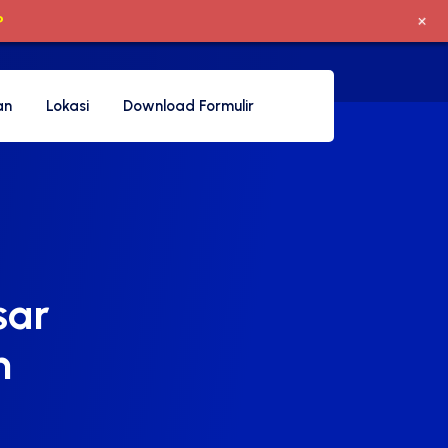
+
P
an
Lokasi
Download Formulir
sar
n