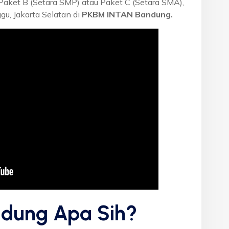
 Paket B (Setara SMP) atau Paket C (Setara SMA),
u, Jakarta Selatan di
PKBM INTAN Bandung.
dung Apa Sih?