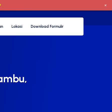
+
P
an
Lokasi
Download Formulir
jambu,