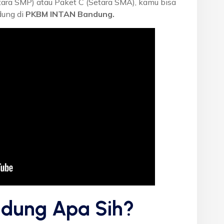
etara SMP) atau Paket C (Setara SMA), kamu bisa
dung di
PKBM INTAN Bandung.
dung Apa Sih?