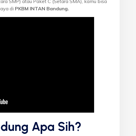
etara SMP) atau Paket C (Setara SMA), kamu bisa
laya di
PKBM INTAN Bandung.
dung Apa Sih?