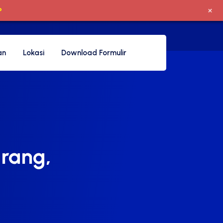
+
P
an
Lokasi
Download Formulir
arang,