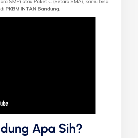
etara SMP) atau Paket C (Setara SMA), kamu bisa
 di
PKBM INTAN Bandung.
dung Apa Sih?