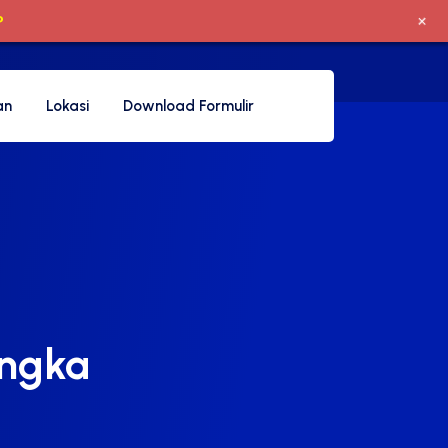
+
P
an
Lokasi
Download Formulir
engka