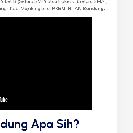
 Paket B (Setara SMP) atau Paket C (Setara SMA),
gi, Kab. Majalengka di
PKBM INTAN Bandung.
dung Apa Sih?