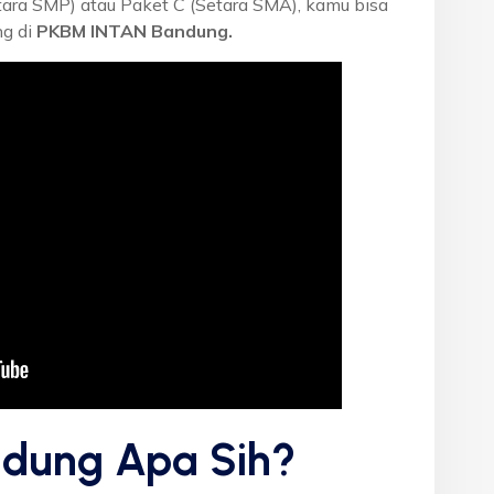
etara SMP) atau Paket C (Setara SMA), kamu bisa
ng di
PKBM INTAN Bandung.
dung Apa Sih?