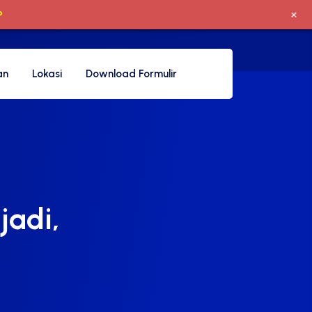
+
P
an
Lokasi
Download Formulir
jadi,