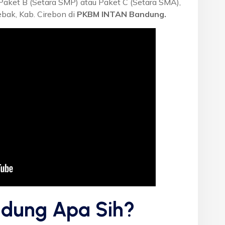
 Paket B (Setara SMP) atau Paket C (Setara SMA),
bak, Kab. Cirebon di
PKBM INTAN Bandung.
dung Apa Sih?