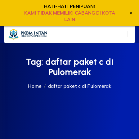
HATI-HATI PENIPUAN!
+
KAMI TIDAK MEMILIKI CABANG DI KOTA
LAIN
Tag:
daftar paket c di
Pulomerak
Home
daftar paket c di Pulomerak