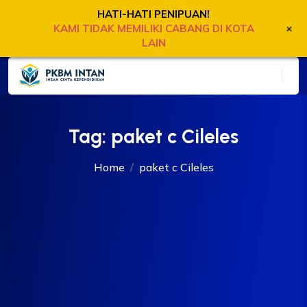
HATI-HATI PENIPUAN!
+
KAMI TIDAK MEMILIKI CABANG DI KOTA
LAIN
Tag:
paket c Cileles
Home
paket c Cileles