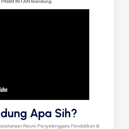
i
PKBM INTAN Bandung.
dung Apa Sih?
Kesetaraan Resmi Penyelenggara Pendidikan &