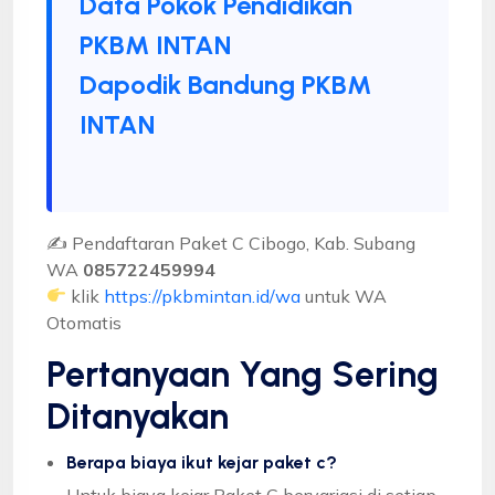
Data Pokok Pendidikan
PKBM INTAN
Dapodik Bandung PKBM
INTAN
✍ Pendaftaran Paket C Cibogo, Kab. Subang
WA
085722459994
klik
https://pkbmintan.id/wa
untuk WA
Otomatis
Pertanyaan Yang Sering
Ditanyakan
Berapa biaya ikut kejar paket c?
Untuk biaya kejar Paket C bervariasi di setiap