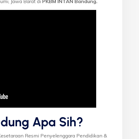
umi, Jawa Barat di
PKBM INTAN Bandung.
dung Apa Sih?
Kesetaraan Resmi Penyelenggara Pendidikan &