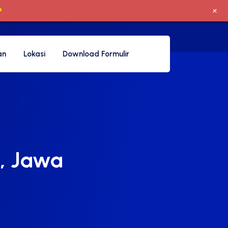
+
P
an
Lokasi
Download Formulir
i, Jawa