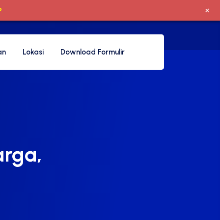
+
P
an
Lokasi
Download Formulir
arga,