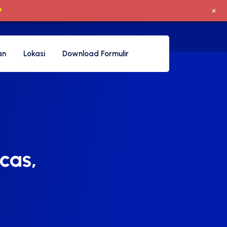
+
P
an
Lokasi
Download Formulir
cas,