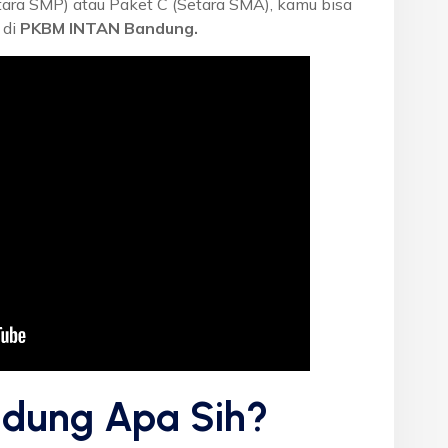
etara SMP) atau Paket C (Setara SMA), kamu bisa
 di
PKBM INTAN Bandung.
dung Apa Sih?