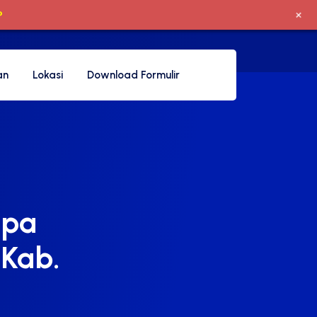
+
P
an
Lokasi
Download Formulir
apa
 Kab.