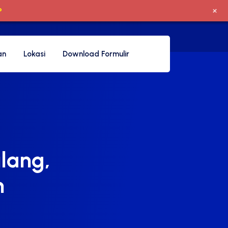
+
P
an
Lokasi
Download Formulir
lang,
n