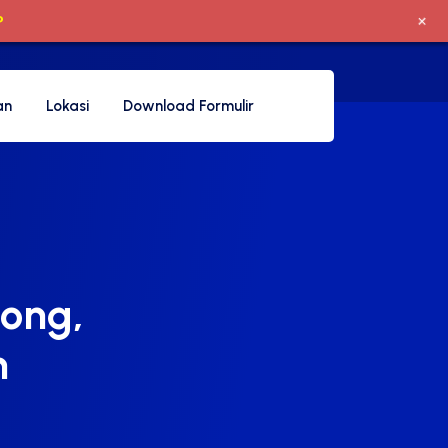
+
P
an
Lokasi
Download Formulir
pong,
n