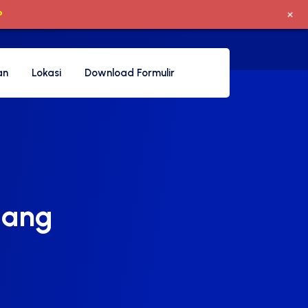
+
P
an
Lokasi
Download Formulir
dang