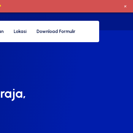
+
P
an
Lokasi
Download Formulir
raja,