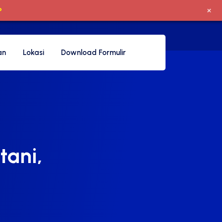
+
P
an
Lokasi
Download Formulir
tani,