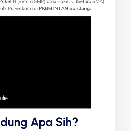
 Paket B (Setara SMP) atau Paket C (Setara SMA),
Kab. Purwakarta di
PKBM INTAN Bandung.
dung Apa Sih?