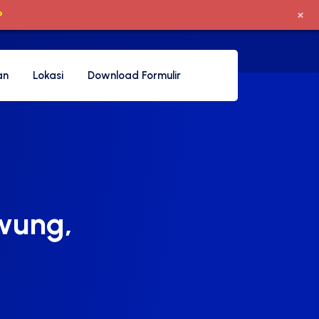
+
P
an
Lokasi
Download Formulir
uwung,